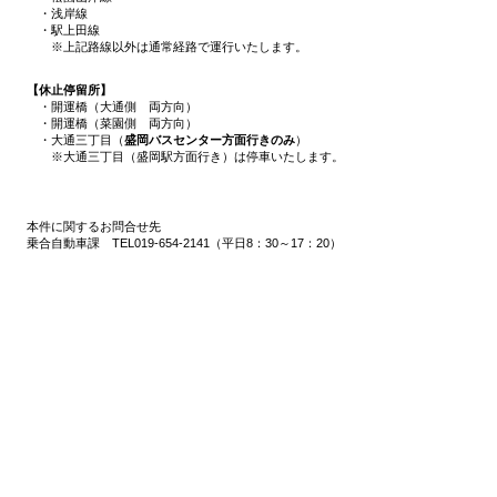
・浅岸線
・駅上田線
※上記路線以外は通常経路で運行いたします。
【休止停留所】
・開運橋（大通側 両方向）
・開運橋（菜園側 両方向）
・大通三丁目（
盛岡バスセンター方面行きのみ
）
※大通三丁目（盛岡駅方面行き）は停車いたします。
本件に関するお問合せ先
乗合自動車課 TEL019-654-2141（平日8：30～17：20）