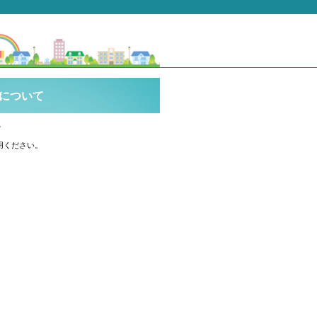
について
。
用ください。