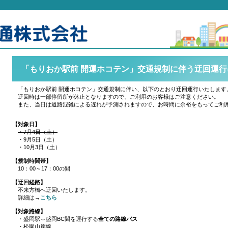
「もりおか駅前 開運ホコテン」交通規制に伴う迂回運行
「もりおか駅前 開運ホコテン」交通規制に伴い、以下のとおり迂回運行いたします
迂回時は一部停留所が休止となりますので、ご利用のお客様はご注意ください。
また、当日は道路混雑による遅れが予測されますので、お時間に余裕をもってご利
【対象日】
・7月4日（土）
・9月5日（土）
・10月3日（土）
【規制時間帯】
10：00～17：00の間
【迂回経路】
不来方橋へ迂回いたします。
詳細は→
こちら
【対象路線】
・盛岡駅⇔盛岡BC間を運行する
全ての路線バス
・松園山岸線