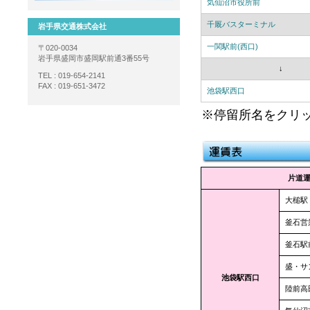
気仙沼市役所前
千厩バスターミナル
岩手県交通株式会社
一関駅前(西口)
〒020-0034
岩手県盛岡市盛岡駅前通3番55号
↓
TEL : 019-654-2141
FAX : 019-651-3472
池袋駅西口
※停留所名をクリ
片道
大槌駅
釜石営
釜石駅
盛・サ
池袋駅西口
陸前高