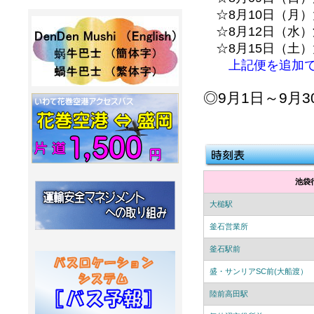
☆8月10日（月）
☆8月12日（水）
☆8月15日（土）
上記便を追加
◎9月1日～9月
池袋
大槌駅
釜石営業所
釜石駅前
盛・サンリアSC前(大船渡）
陸前高田駅