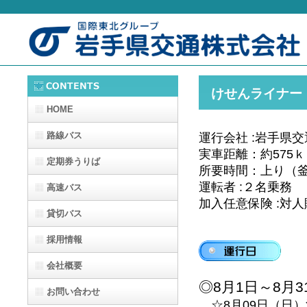
けせんライナー
HOME
路線バス
運行会社 :岩手県交
実車距離：約575
定期券うりば
所要時間：上り（釜
運転者 :２名乗務
高速バス
加入任意保険 :対
貸切バス
採用情報
会社概要
◎8月1日～8月
お問い合わせ
☆8月09日（日