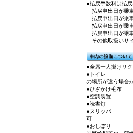
●払戻手数料は払
払戻申出日が乗車日
払戻申出日が乗車日
払戻申出日が乗車日
払戻申出日が乗車
その他取扱いサイ
●全席一人掛けリク
●トイレ 車内
の場所が違う場合が
●ひざかけ毛布
●空調装置 レ
●読書灯 光
●スリッ
可
●おしぼり 車