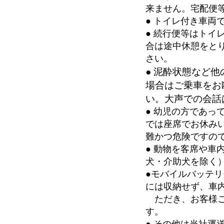
来ません。宅配便
● トイレ付き車
● 続行便等はト
合は途中休憩をと
さい。
●
泥酔状態など他
場合はご乗車をお
い。大声での会話
● 幼児の方であ
では座席でお休み
難かつ危険ですの
● 動物を客席や
犬・介助犬を除く
●モバイルバッテ
には収納せず、車
ただき、お客様ご
す。
● その他は当社運