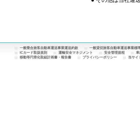
一般乗合旅客自動車運送事業運送約款
一般貸切旅客自動車運送事業標
ICカード取扱規則
運輸安全マネジメント
安全管理規程
車
移動等円滑化取組計画書・報告書
プライバシーポリシー
当サイ